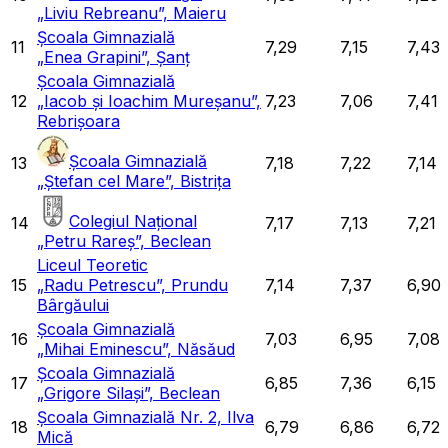
„Liviu Rebreanu”, Maieru
Școala Gimnazială
11
7,29
7,15
7,43
„Enea Grapini”, Șanț
Școala Gimnazială
12
„Iacob și Ioachim Mureșanu”,
7,23
7,06
7,41
Rebrișoara
Școala Gimnazială
13
7,18
7,22
7,14
„Ștefan cel Mare”, Bistrița
Colegiul Național
14
7,17
7,13
7,21
„Petru Rareș”, Beclean
Liceul Teoretic
15
„Radu Petrescu”, Prundu
7,14
7,37
6,90
Bârgăului
Școala Gimnazială
16
7,03
6,95
7,08
„Mihai Eminescu”, Năsăud
Școala Gimnazială
17
6,85
7,36
6,15
„Grigore Silași”, Beclean
Școala Gimnazială Nr. 2, Ilva
18
6,79
6,86
6,72
Mică