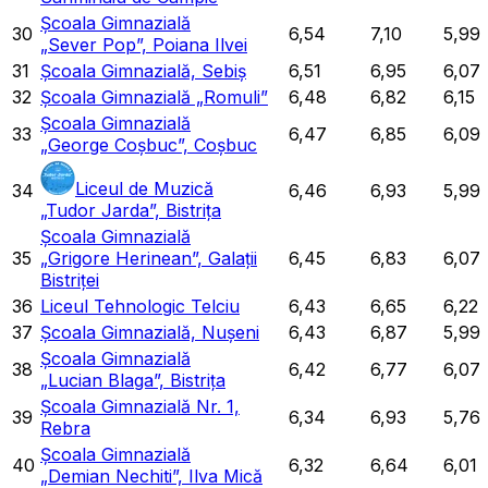
Școala Gimnazială
30
6,54
7,10
5,99
„Sever Pop”, Poiana Ilvei
31
Școala Gimnazială, Sebiș
6,51
6,95
6,07
32
Școala Gimnazială „Romuli”
6,48
6,82
6,15
Școala Gimnazială
33
6,47
6,85
6,09
„George Coșbuc”, Coșbuc
Liceul de Muzică
34
6,46
6,93
5,99
„Tudor Jarda”, Bistrița
Școala Gimnazială
35
„Grigore Herinean”, Galații
6,45
6,83
6,07
Bistriței
36
Liceul Tehnologic Telciu
6,43
6,65
6,22
37
Școala Gimnazială, Nușeni
6,43
6,87
5,99
Școala Gimnazială
38
6,42
6,77
6,07
„Lucian Blaga”, Bistrița
Școala Gimnazială Nr. 1,
39
6,34
6,93
5,76
Rebra
Școala Gimnazială
40
6,32
6,64
6,01
„Demian Nechiti”, Ilva Mică