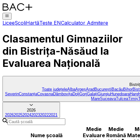
Licee
Școli
Hartă
Teste EN
Calculator Admitere
Clasamentul Gimnaziilor
din Bistrița-Năsăud
la
Evaluarea Națională
Bistr
Toate județele
Alba
Argeș
Arad
București
Bacău
Bihor
Bist
Severin
Constanța
Covasna
Dâmbovița
Dolj
Gorj
Galați
Giurgiu
Hunedoara
Hargh
Mare
Suceava
Tulcea
Timiș
2026
2026
2025
2024
2023
2022
2021
Medie
Medie
M
Nume școală
Evaluare
Română
Mate