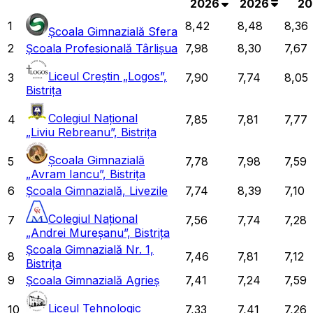
2026
2026
20
1
8,42
8,48
8,36
Școala Gimnazială Sfera
2
Școala Profesională Târlișua
7,98
8,30
7,67
Liceul Creștin „Logos”,
3
7,90
7,74
8,05
Bistrița
Colegiul Național
4
7,85
7,81
7,77
„Liviu Rebreanu”, Bistrița
Școala Gimnazială
5
7,78
7,98
7,59
„Avram Iancu”, Bistrița
6
Școala Gimnazială, Livezile
7,74
8,39
7,10
Colegiul Național
7
7,56
7,74
7,28
„Andrei Mureșanu”, Bistrița
Școala Gimnazială Nr. 1,
8
7,46
7,81
7,12
Bistrița
9
Școala Gimnazială Agrieș
7,41
7,24
7,59
Liceul Tehnologic
10
7,33
7,41
7,26