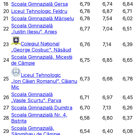
18
Școala Gimnazială Gersa
6,79
6,74
6,84
20
Liceul Tehnologic Feldru
6,78
6,87
6,71
21
Școala Gimnazială Mărișelu
6,78
7,54
6,02
Școala Gimnazială
22
6,77
7,04
6,51
„Iustin Ilieșiu”, Anieș
Colegiul Național
23
6,76
7,14
6,39
„George Coșbuc”, Năsăud
Școala Gimnazială, Miceștii
24
6,75
6,85
6,65
de Câmpie
Liceul Tehnologic
25
6,73
6,68
6,78
„Ion Căian Romanul”, Căianu
Mic
Școala Gimnazială
26
6,71
6,97
6,45
„Vasile Scurtu”, Parva
27
Școala Gimnazială Dumitra
6,70
7,13
6,26
Școala Gimnazială Nr. 4,
28
6,58
6,80
6,37
Bistrița
Școala Gimnazială,
29
6,54
6,40
6,08
Sânmihaiu de Câmpie