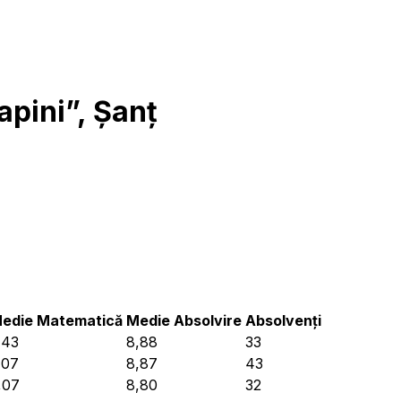
pini”, Șanț
edie Matematică
Medie Absolvire
Absolvenți
,43
8,88
33
,07
8,87
43
,07
8,80
32