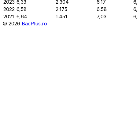
2023
6,33
2.304
6,17
6
2022
6,58
2.175
6,58
6
2021
6,64
1.451
7,03
6
©
2026
BacPlus.ro