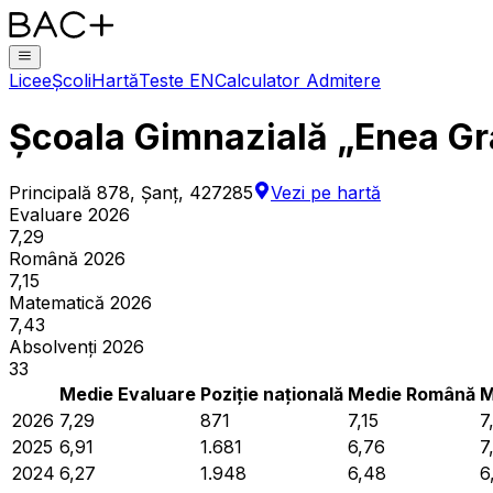
Licee
Școli
Hartă
Teste EN
Calculator Admitere
Școala Gimnazială „Enea Gra
Principală 878, Şanţ, 427285
Vezi pe hartă
Evaluare 2026
7,29
Română 2026
7,15
Matematică 2026
7,43
Absolvenți 2026
33
Medie Evaluare
Poziție națională
Medie Română
M
2026
7,29
871
7,15
7
2025
6,91
1.681
6,76
7
2024
6,27
1.948
6,48
6