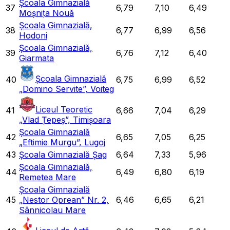
Școala Gimnazială
37
6,79
7,10
6,49
Moșnița Nouă
Școala Gimnazială,
38
6,77
6,99
6,56
Hodoni
Școala Gimnazială,
39
6,76
7,12
6,40
Giarmata
Școala Gimnazială
40
6,75
6,99
6,52
„Domino Servite”, Voiteg
Liceul Teoretic
41
6,66
7,04
6,29
„Vlad Țepeș”, Timișoara
Școala Gimnazială
42
6,65
7,05
6,25
„Eftimie Murgu”, Lugoj
43
Școala Gimnazială Șag
6,64
7,33
5,96
Școala Gimnazială,
44
6,49
6,80
6,19
Remetea Mare
Școala Gimnazială
45
„Nestor Oprean” Nr. 2,
6,46
6,65
6,21
Sânnicolau Mare