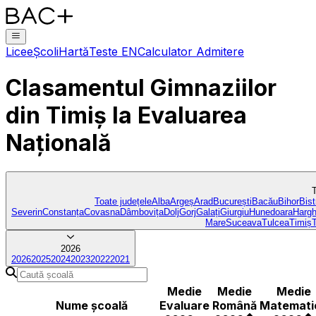
Licee
Școli
Hartă
Teste EN
Calculator Admitere
Clasamentul Gimnaziilor
din Timiș
la Evaluarea
Națională
Toate județele
Alba
Argeș
Arad
București
Bacău
Bihor
Bist
Severin
Constanța
Covasna
Dâmbovița
Dolj
Gorj
Galați
Giurgiu
Hunedoara
Hargh
Mare
Suceava
Tulcea
Timiș
2026
2026
2025
2024
2023
2022
2021
Medie
Medie
Medie
Nume școală
Evaluare
Română
Matemati