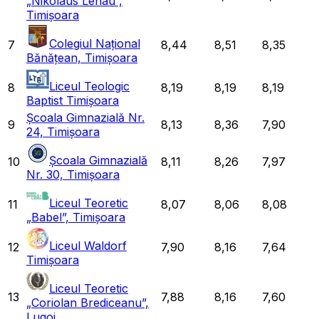
„Nikolaus Lenau”,
Timișoara
Colegiul Național
7
8,44
8,51
8,35
Bănățean, Timișoara
Liceul Teologic
8
8,19
8,19
8,19
Baptist Timișoara
Școala Gimnazială Nr.
9
8,13
8,36
7,90
24, Timișoara
Școala Gimnazială
10
8,11
8,26
7,97
Nr. 30, Timișoara
Liceul Teoretic
11
8,07
8,06
8,08
„Babel”, Timișoara
Liceul Waldorf
12
7,90
8,16
7,64
Timișoara
Liceul Teoretic
13
7,88
8,16
7,60
„Coriolan Brediceanu”,
Lugoj