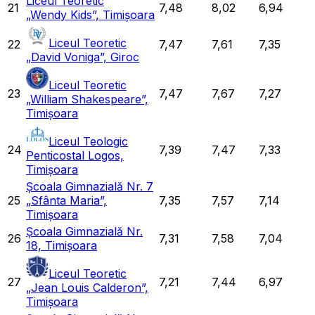
Liceul Teoretic
21
7,48
8,02
6,94
„Wendy Kids”, Timișoara
Liceul Teoretic
22
7,47
7,61
7,35
„David Voniga”, Giroc
Liceul Teoretic
23
7,47
7,67
7,27
„William Shakespeare”,
Timișoara
Liceul Teologic
24
7,39
7,47
7,33
Penticostal Logos,
Timișoara
Școala Gimnazială Nr. 7
25
„Sfânta Maria”,
7,35
7,57
7,14
Timișoara
Școala Gimnazială Nr.
26
7,31
7,58
7,04
18, Timișoara
Liceul Teoretic
27
7,21
7,44
6,97
„Jean Louis Calderon”,
Timișoara