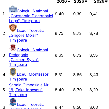
2026
2026
2026
Colegiul Național
1
9,40
9,39
9,41
„Constantin Diaconovici
Loga”, Timișoara
Liceul Teoretic
2
8,75
8,72
8,78
„Grigore Moisil”,
Timișoara
Colegiul Național
Pedagogic
3
8,65
8,72
8,58
„Carmen Sylva”,
Timișoara
Liceul Montessori,
4
8,51
8,66
8,43
Timișoara
Școala Gimnazială Nr.
5
16 „Take Ionescu”,
8,49
8,70
8,29
Timișoara
Liceul Teoretic
6
8,44
8,50
8,03