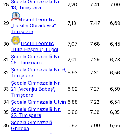
Școala Gimnazială Nr.
28
7,20
7,41
7,00
13, Timișoara
Liceul Teoretic
29
7,13
7,47
6,69
„Dositei Obradovici”,
Timișoara
Liceul Teoretic
30
7,07
7,68
6,45
„Iulia Hașdeu”, Lugoj
Școala Gimnazială Nr.
31
7,01
7,29
6,73
25, Timișoara
Școala Gimnazială Nr. 6,
32
6,93
7,31
6,56
Timișoara
Școala Gimnazială Nr.
33
21 „Vicențiu Babeș”,
6,92
7,27
6,59
Timișoara
34
Școala Gimnazială Utvin
6,88
7,22
6,54
Școala Gimnazială Nr.
35
6,86
7,38
6,35
27, Timișoara
Școala Gimnazială
36
6,83
7,00
6,66
Ghiroda