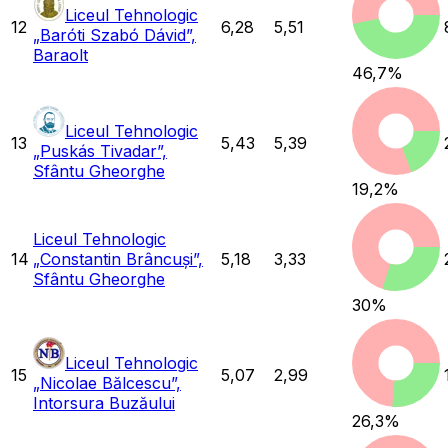
Liceul Tehnologic
12
6,28
5,51
„Baróti Szabó Dávid”,
Baraolt
46,7
%
Liceul Tehnologic
13
5,43
5,39
„Puskás Tivadar”,
Sfântu Gheorghe
19,2
%
Liceul Tehnologic
14
„Constantin Brâncuși”,
5,18
3,33
Sfântu Gheorghe
30
%
Liceul Tehnologic
15
5,07
2,99
„Nicolae Bălcescu”,
Intorsura Buzăului
26,3
%