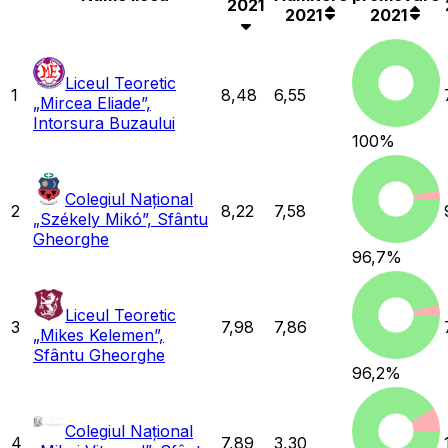
2021
2021
2021
Liceul Teoretic
1
8,48
6,55
„Mircea Eliade”,
Intorsura Buzaului
100
%
Colegiul Național
2
8,22
7,58
„Székely Mikó”, Sfântu
Gheorghe
96,7
%
Liceul Teoretic
3
7,98
7,86
„Mikes Kelemen”,
Sfântu Gheorghe
96,2
%
Colegiul Național
4
7,89
3,30