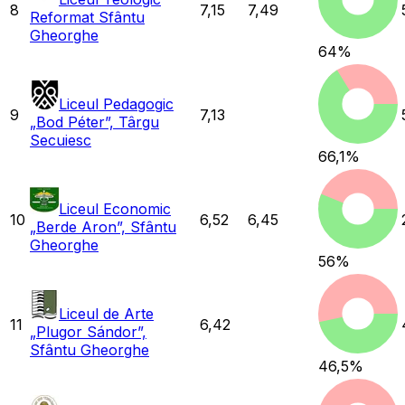
8
7,15
7,49
Reformat Sfântu
Gheorghe
64
%
Liceul Pedagogic
9
7,13
„Bod Péter”, Târgu
Secuiesc
66,1
%
Liceul Economic
10
6,52
6,45
„Berde Aron”, Sfântu
Gheorghe
56
%
Liceul de Arte
11
6,42
„Plugor Sándor”,
Sfântu Gheorghe
46,5
%