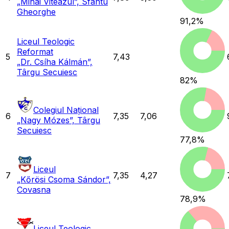
„Mihai Viteazul”, Sfântu
Gheorghe
91,2
%
Liceul Teologic
Reformat
5
7,43
„Dr. Csíha Kálmán”,
Târgu Secuiesc
82
%
Colegiul Național
6
7,35
7,06
„Nagy Mózes”, Târgu
Secuiesc
77,8
%
Liceul
7
7,35
4,27
„Kőrösi Csoma Sándor”,
Covasna
78,9
%
Liceul Teologic