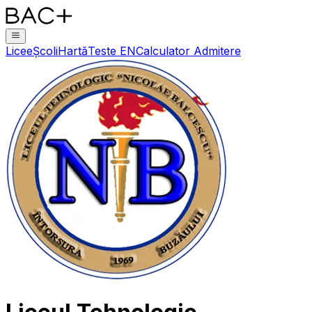
Licee
Școli
Hartă
Teste EN
Calculator Admitere