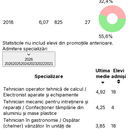
32,4
%
2018
6,07
825
27
55,6
%
Statisticile nu includ elevii din promoțiile anterioare.
Admitere specializări
2026
2026
2025
2024
2023
2022
2021
Ultima
Elevi
Specializare
medie
admiși
Tehnician operator tehnică de calcul /
4,92
18
Electronist aparate și echipamente
Tehnician mecanic pentru intreținere și
reparații / Confecționer tâmplărie din
4,25
4
aluminiu și mase plastice
Tehnician în gastronomie / Ospătar
(chelner) vânzător în unități de
3,85
18