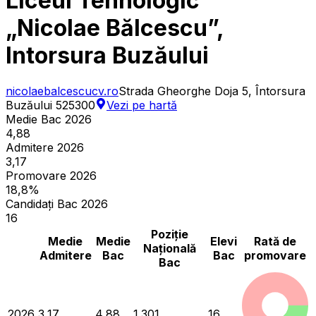
Liceul Tehnologic
„Nicolae Bălcescu”,
Intorsura Buzăului
nicolaebalcescucv.ro
Strada Gheorghe Doja 5, Întorsura
Buzăului 525300
Vezi pe hartă
Medie Bac 2026
4,88
Admitere 2026
3,17
Promovare 2026
18,8%
Candidați Bac 2026
16
Poziție
Medie
Medie
Elevi
Rată de
Națională
Admitere
Bac
Bac
promovare
Bac
2026
3,17
4,88
1.301
16