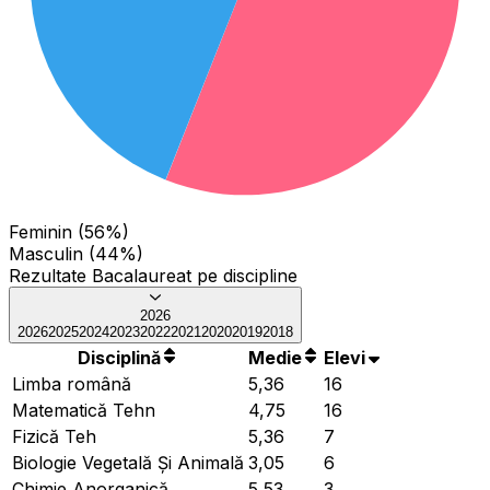
Feminin (56%)
Masculin (44%)
Rezultate Bacalaureat pe discipline
2026
2026
2025
2024
2023
2022
2021
2020
2019
2018
Disciplină
Medie
Elevi
Limba română
5,36
16
Matematică Tehn
4,75
16
Fizică Teh
5,36
7
Biologie Vegetală Și Animală
3,05
6
Chimie Anorganică
5,53
3