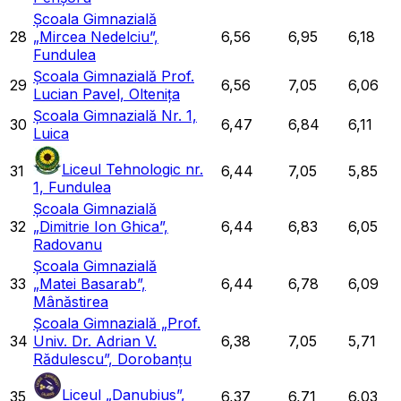
Școala Gimnazială
28
„Mircea Nedelciu”,
6,56
6,95
6,18
Fundulea
Școala Gimnazială Prof.
29
6,56
7,05
6,06
Lucian Pavel, Oltenița
Școala Gimnazială Nr. 1,
30
6,47
6,84
6,11
Luica
Liceul Tehnologic nr.
31
6,44
7,05
5,85
1, Fundulea
Școala Gimnazială
32
„Dimitrie Ion Ghica”,
6,44
6,83
6,05
Radovanu
Școala Gimnazială
33
„Matei Basarab”,
6,44
6,78
6,09
Mânăstirea
Școala Gimnazială „Prof.
34
Univ. Dr. Adrian V.
6,38
7,05
5,71
Rădulescu”, Dorobanțu
Liceul „Danubius”,
35
6,37
6,71
6,03