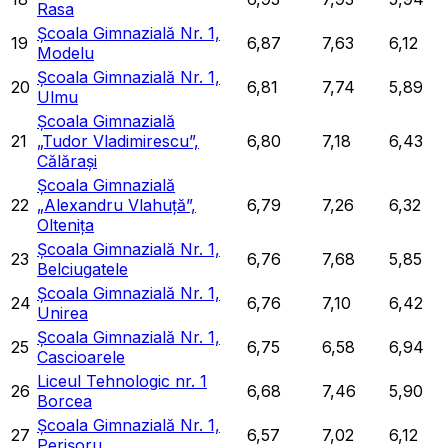
Rasa
Școala Gimnazială Nr. 1,
19
6,87
7,63
6,12
Modelu
Școala Gimnazială Nr. 1,
20
6,81
7,74
5,89
Ulmu
Școala Gimnazială
21
„Tudor Vladimirescu”,
6,80
7,18
6,43
Călărași
Școala Gimnazială
22
„Alexandru Vlahuță”,
6,79
7,26
6,32
Oltenița
Școala Gimnazială Nr. 1,
23
6,76
7,68
5,85
Belciugatele
Școala Gimnazială Nr. 1,
24
6,76
7,10
6,42
Unirea
Școala Gimnazială Nr. 1,
25
6,75
6,58
6,94
Cascioarele
Liceul Tehnologic nr. 1
26
6,68
7,46
5,90
Borcea
Școala Gimnazială Nr. 1,
27
6,57
7,02
6,12
Perișoru