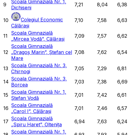
Școala Gimnazială Nr. 1,
9
7,21
8,04
6,38
Dichiseni
Colegiul Economic
10
7,10
7,58
6,63
Călărași
Școala Gimnazială
11
7,09
7,57
6,62
„Mircea Vodă”, Călărași
Școala Gimnazială
12
„Dragoș Marin”, Ștefan cel
7,08
7,62
6,54
Mare
Școala Gimnazială Nr. 3,
13
7,05
7,29
6,81
Chirnogi
Școala Gimnazială Nr. 3,
14
7,03
7,38
6,69
Borcea
Școala Gimnazială Nr. 1,
15
7,01
7,42
6,61
Ștefan Vodă
Școala Gimnazială
16
7,01
7,46
6,57
„Carol I”, Călărași
Școala Gimnazială
17
6,94
7,63
6,24
„Spiru Haret”, Oltenița
Școala Gimnazială Nr. 1,
18
6,93
7,93
5,94