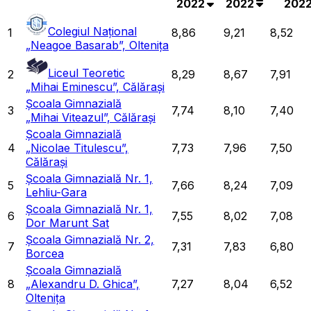
2022
2022
202
Colegiul Național
1
8,86
9,21
8,52
„Neagoe Basarab”, Oltenița
Liceul Teoretic
2
8,29
8,67
7,91
„Mihai Eminescu”, Călărași
Școala Gimnazială
3
7,74
8,10
7,40
„Mihai Viteazul”, Călărași
Școala Gimnazială
4
„Nicolae Titulescu”,
7,73
7,96
7,50
Călărași
Școala Gimnazială Nr. 1,
5
7,66
8,24
7,09
Lehliu-Gara
Școala Gimnazială Nr. 1,
6
7,55
8,02
7,08
Dor Marunt Sat
Școala Gimnazială Nr. 2,
7
7,31
7,83
6,80
Borcea
Școala Gimnazială
8
„Alexandru D. Ghica”,
7,27
8,04
6,52
Oltenița