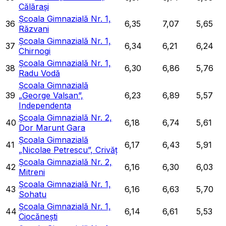
Călărași
Școala Gimnazială Nr. 1,
36
6,35
7,07
5,65
Răzvani
Școala Gimnazială Nr. 1,
37
6,34
6,21
6,24
Chirnogi
Școala Gimnazială Nr. 1,
38
6,30
6,86
5,76
Radu Vodă
Școala Gimnazială
39
„George Valsan”,
6,23
6,89
5,57
Independenta
Școala Gimnazială Nr. 2,
40
6,18
6,74
5,61
Dor Marunt Gara
Școala Gimnazială
41
6,17
6,43
5,91
„Nicolae Petrescu”, Crivăț
Școala Gimnazială Nr. 2,
42
6,16
6,30
6,03
Mitreni
Școala Gimnazială Nr. 1,
43
6,16
6,63
5,70
Sohatu
Școala Gimnazială Nr. 1,
44
6,14
6,61
5,53
Ciocănești