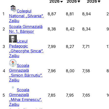
2026
2026
2026
Colegiul
1
8,87
8,81
8,94
2
Național „Silvania”,
Zalău
Școala Gimnazială
2
8,38
8,42
8,34
9
Nr. 1, Bănișor
Liceul
Pedagogic
3
7,99
8,27
7,71
1
„Gheorghe Șincai”,
Zalău
Școala
Gimnazială
4
7,96
8,00
7,58
8
„Simion Bărnuțiu”,
Zalău
Școala
Gimnazială
5
7,85
7,95
7,65
1
„Mihai Eminescu”,
Zalău