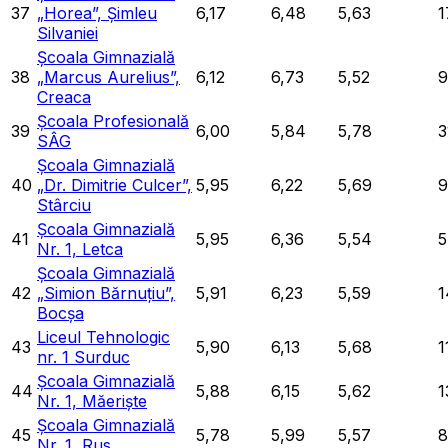
37
„Horea”, Șimleu
6,17
6,48
5,63
1
Silvaniei
Școala Gimnazială
38
„Marcus Aurelius”,
6,12
6,73
5,52
9
Creaca
Școala Profesională
39
6,00
5,84
5,78
3
SÂG
Școala Gimnazială
40
„Dr. Dimitrie Culcer”,
5,95
6,22
5,69
9
Stârciu
Școala Gimnazială
41
5,95
6,36
5,54
5
Nr. 1, Letca
Școala Gimnazială
42
„Simion Bărnuțiu”,
5,91
6,23
5,59
1
Bocșa
Liceul Tehnologic
43
5,90
6,13
5,68
1
nr. 1 Surduc
Școala Gimnazială
44
5,88
6,15
5,62
1
Nr. 1, Măeriște
Școala Gimnazială
45
5,78
5,99
5,57
8
Nr. 1, Rus