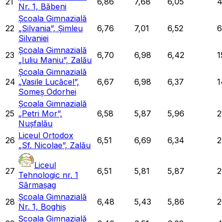
21
6,86
7,68
6,05
Nr. 1, Băbeni
Școala Gimnazială
22
„Silvania”, Șimleu
6,76
7,01
6,52
6
Silvaniei
Școala Gimnazială
23
6,70
6,98
6,42
1
„Iuliu Maniu”, Zalău
Școala Gimnazială
24
„Vasile Lucăcel”,
6,67
6,98
6,37
1
Someș Odorhei
Școala Gimnazială
25
„Petri Mor”,
6,58
5,87
5,96
2
Nușfalău
Liceul Ortodox
26
6,51
6,69
6,34
2
„Sf. Nicolae”, Zalău
Liceul
27
6,51
5,81
5,87
2
Tehnologic nr. 1
Sărmașag
Școala Gimnazială
28
6,48
5,43
5,86
2
Nr. 1, Boghiș
Școala Gimnazială