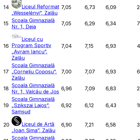
Liceul Reformat
14
7,05
6,73
6,09
2
„Wesselényi”, Zalău
Școala Gimnazială
15
7,05
6,29
6,34
7
Nr. 1, Deja
Liceul cu
Program Sportiv
16
7,04
7,15
6,93
4
„Avram Iancu”,
Zalău
Școala Gimnazială
17
„Corneliu Coposu”,
7,00
7,07
6,93
Zalău
Școala Gimnazială
18
6,96
7,09
6,83
2
Nr. 1, Valcău de Jos
Școala Gimnazială
19
„Szikszai Lajos”,
6,92
6,12
6,43
1
Șamșud
Liceul de Artă
20
6,90
7,21
6,58
3
„Ioan Sima”, Zalău
Școala Gimnazială