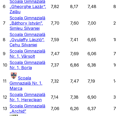
Școala Gimnazială
6
„Gheorghe Lazăr”,
7,82
8,17
7,48
8
Zalău
Școala Gimnazială
7
„Báthory István”,
7,70
7,60
7,00
2
Șimleu Silvaniei
Școala Gimnazială
8
„Gyulaffy László”,
7,59
7,41
6,65
1
Cehu Silvaniei
Școala Gimnazială
9
7,47
7,69
6,06
7
Nr. 1, Vârșolț
Școala Gimnazială
10
7,37
6,86
6,38
1
Nr. 1, Borla
Școala
11
7,32
7,47
7,19
1
Gimnazială Nr. 1,
Marca
Școala Gimnazială
12
7,14
7,38
6,90
3
Nr. 1, Hereclean
Școala Gimnazială
13
7,06
6,26
6,37
7
„Archid”