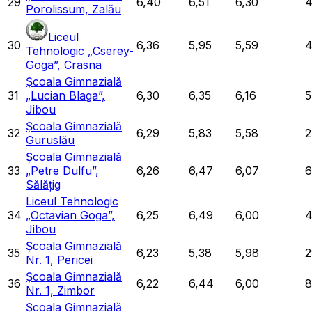
29
6,40
6,51
6,30
Porolissum, Zalău
Liceul
30
6,36
5,95
5,59
Tehnologic „Cserey-
Goga”, Crasna
Școala Gimnazială
31
„Lucian Blaga”,
6,30
6,35
6,16
5
Jibou
Școala Gimnazială
32
6,29
5,83
5,58
2
Guruslău
Școala Gimnazială
33
„Petre Dulfu”,
6,26
6,47
6,07
6
Sălățig
Liceul Tehnologic
34
„Octavian Goga”,
6,25
6,49
6,00
Jibou
Școala Gimnazială
35
6,23
5,38
5,98
2
Nr. 1, Pericei
Școala Gimnazială
36
6,22
6,44
6,00
8
Nr. 1, Zimbor
Școala Gimnazială