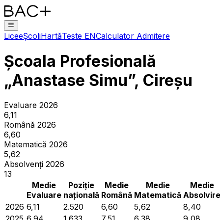
Licee
Școli
Hartă
Teste EN
Calculator Admitere
Școala Profesională
„Anastase Simu”, Cireșu
Evaluare 2026
6,11
Română 2026
6,60
Matematică 2026
5,62
Absolvenți 2026
13
Medie
Poziție
Medie
Medie
Medie
Evaluare
națională
Română
Matematică
Absolvir
2026
6,11
2.520
6,60
5,62
8,40
2025
6,94
1.633
7,51
6,38
9,08