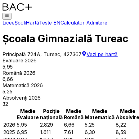
Licee
Școli
Hartă
Teste EN
Calculator Admitere
Școala Gimnazială Tureac
Principală 724A, Tureac, 427367
Vezi pe hartă
Evaluare 2026
5,95
Română 2026
6,66
Matematică 2026
5,25
Absolvenți 2026
32
Medie
Poziție
Medie
Medie
Medie
Evaluare
națională
Română
Matematică
Absolvir
2026
5,95
2.829
6,66
5,25
8,22
2025
6,95
1.611
7,61
6,30
8,59