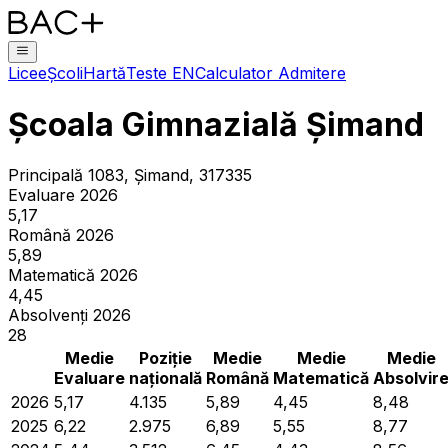
Licee
Școli
Hartă
Teste EN
Calculator Admitere
Școala Gimnazială Șimand
Principală 1083, Şimand, 317335
Evaluare 2026
5,17
Română 2026
5,89
Matematică 2026
4,45
Absolvenți 2026
28
Medie
Poziție
Medie
Medie
Medie
Evaluare
națională
Română
Matematică
Absolvir
2026
5,17
4.135
5,89
4,45
8,48
2025
6,22
2.975
6,89
5,55
8,77