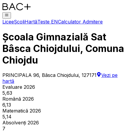
Licee
Școli
Hartă
Teste EN
Calculator Admitere
Școala Gimnazială Sat
Bâsca Chiojdului, Comuna
Chiojdu
PRINCIPALA 96, Bâsca Chiojdului, 127171
Vezi pe
hartă
Evaluare 2026
5,63
Română 2026
6,13
Matematică 2026
5,14
Absolvenți 2026
7