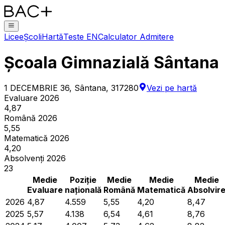
Licee
Școli
Hartă
Teste EN
Calculator Admitere
Școala Gimnazială Sântana
1 DECEMBRIE 36, Sântana, 317280
Vezi pe hartă
Evaluare 2026
4,87
Română 2026
5,55
Matematică 2026
4,20
Absolvenți 2026
23
Medie
Poziție
Medie
Medie
Medie
Evaluare
națională
Română
Matematică
Absolvir
2026
4,87
4.559
5,55
4,20
8,47
2025
5,57
4.138
6,54
4,61
8,76