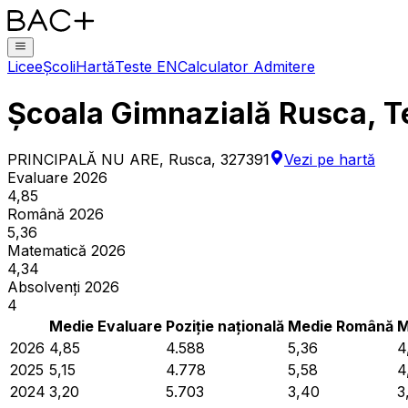
Licee
Școli
Hartă
Teste EN
Calculator Admitere
Școala Gimnazială Rusca, T
PRINCIPALĂ NU ARE, Rusca, 327391
Vezi pe hartă
Evaluare 2026
4,85
Română 2026
5,36
Matematică 2026
4,34
Absolvenți 2026
4
Medie Evaluare
Poziție națională
Medie Română
M
2026
4,85
4.588
5,36
4
2025
5,15
4.778
5,58
4
2024
3,20
5.703
3,40
3