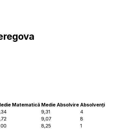
eregova
edie Matematică
Medie Absolvire
Absolvenți
,34
9,31
4
,72
9,07
8
,00
8,25
1