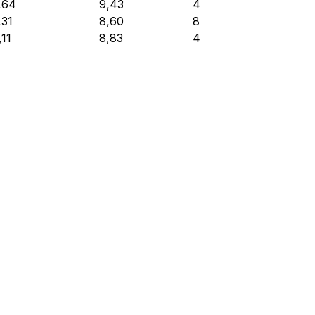
,64
9,43
4
,31
8,60
8
,11
8,83
4