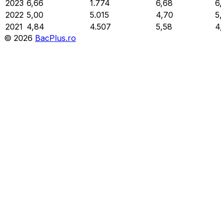
2023
6,66
1.774
6,68
6
2022
5,00
5.015
4,70
5
2021
4,84
4.507
5,58
4
©
2026
BacPlus.ro