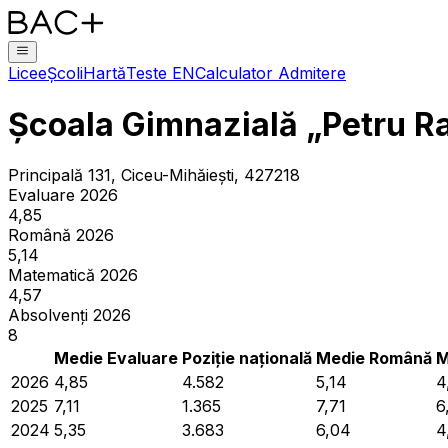
Licee
Școli
Hartă
Teste EN
Calculator Admitere
Școala Gimnazială „Petru Ra
Principală 131, Ciceu-Mihăieşti, 427218
Evaluare 2026
4,85
Română 2026
5,14
Matematică 2026
4,57
Absolvenți 2026
8
Medie Evaluare
Poziție națională
Medie Română
M
2026
4,85
4.582
5,14
4
2025
7,11
1.365
7,71
6
2024
5,35
3.683
6,04
4