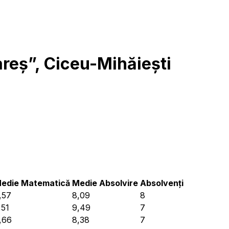
reș”, Ciceu-Mihăiești
edie Matematică
Medie Absolvire
Absolvenți
,57
8,09
8
,51
9,49
7
,66
8,38
7