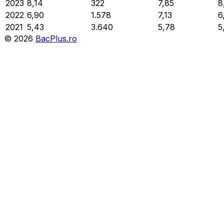
2023
8,14
322
7,85
8
2022
6,90
1.578
7,13
6
2021
5,43
3.640
5,78
5
©
2026
BacPlus.ro