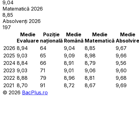
9,04
Matematică 2026
8,85
Absolvenți 2026
197
Medie
Poziție
Medie
Medie
Medie
Evaluare
națională
Română
Matematică
Absolvir
2026
8,94
64
9,04
8,85
9,67
2025
9,03
65
9,09
8,98
9,66
2024
8,84
66
8,91
8,79
9,56
2023
9,03
71
9,01
9,06
9,60
2022
8,88
79
8,96
8,81
9,68
2021
8,70
91
8,72
8,67
9,69
©
2026
BacPlus.ro