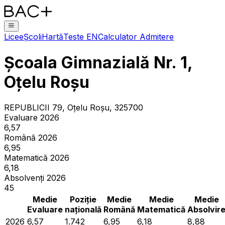
Licee
Școli
Hartă
Teste EN
Calculator Admitere
Școala Gimnazială Nr. 1,
Oțelu Roșu
REPUBLICII 79, Oţelu Roşu, 325700
Evaluare 2026
6,57
Română 2026
6,95
Matematică 2026
6,18
Absolvenți 2026
45
Medie
Poziție
Medie
Medie
Medie
Evaluare
națională
Română
Matematică
Absolvir
2026
6,57
1.742
6,95
6,18
8,88