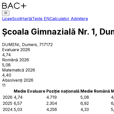
Licee
Școli
Hartă
Teste EN
Calculator Admitere
Școala Gimnazială Nr. 1, Du
DUMENI, Dumeni, 717172
Evaluare 2026
4,74
Română 2026
5,08
Matematică 2026
4,40
Absolvenți 2026
11
Medie Evaluare
Poziție națională
Medie Română
M
2026
4,74
4.719
5,08
4
2025
6,57
2.304
6,92
6
2024
5,03
4.256
4,33
5