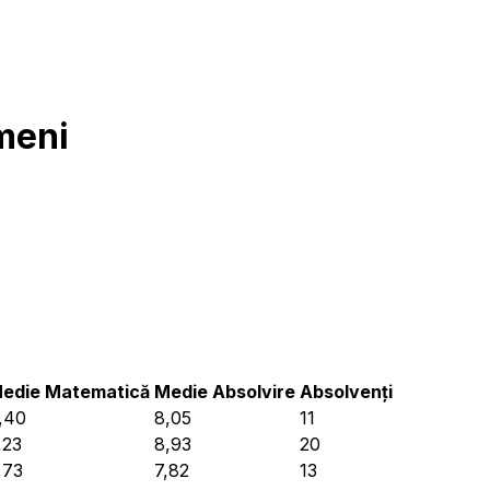
meni
edie Matematică
Medie Absolvire
Absolvenți
,40
8,05
11
,23
8,93
20
,73
7,82
13