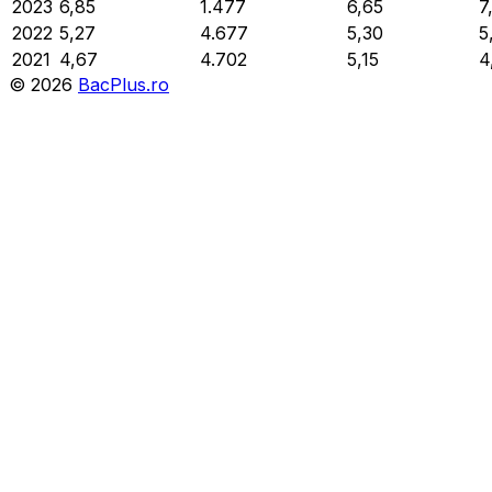
2023
6,85
1.477
6,65
7
2022
5,27
4.677
5,30
5
2021
4,67
4.702
5,15
4
©
2026
BacPlus.ro