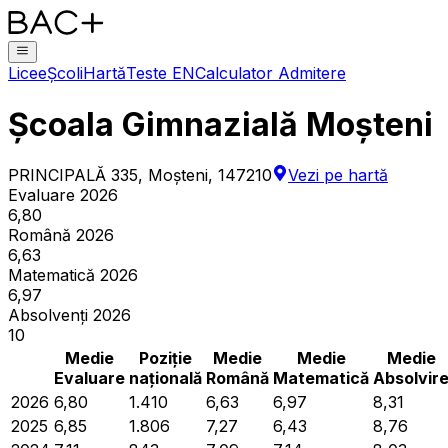
Licee
Școli
Hartă
Teste EN
Calculator Admitere
Școala Gimnazială Moșteni
PRINCIPALĂ 335, Moşteni, 147210
Vezi pe hartă
Evaluare 2026
6,80
Română 2026
6,63
Matematică 2026
6,97
Absolvenți 2026
10
Medie
Poziție
Medie
Medie
Medie
Evaluare
națională
Română
Matematică
Absolvir
2026
6,80
1.410
6,63
6,97
8,31
2025
6,85
1.806
7,27
6,43
8,76