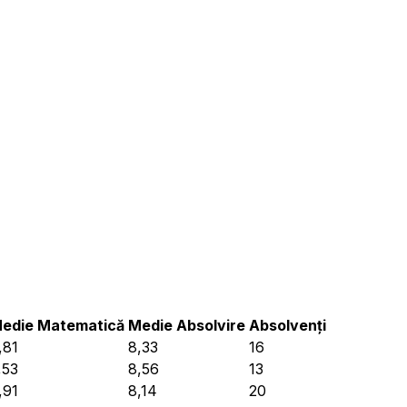
i
edie Matematică
Medie Absolvire
Absolvenți
,81
8,33
16
,53
8,56
13
,91
8,14
20