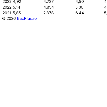
2023
4,92
4.727
4,90
4
2022
5,14
4.854
5,36
4
2021
5,85
2.878
6,44
5
©
2026
BacPlus.ro