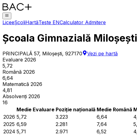
Licee
Școli
Hartă
Teste EN
Calculator Admitere
Școala Gimnazială Miloșeșt
PRINCIPALĂ 57, Miloşeşti, 927170
Vezi pe hartă
Evaluare 2026
5,72
Română 2026
6,64
Matematică 2026
4,81
Absolvenți 2026
16
Medie Evaluare
Poziție națională
Medie Română
M
2026
5,72
3.223
6,64
4
2025
6,59
2.281
7,64
5
2024
5,71
2.971
6,52
4