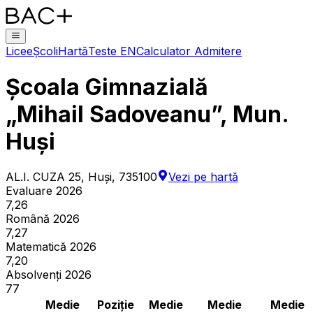
Licee
Școli
Hartă
Teste EN
Calculator Admitere
Școala Gimnazială
„Mihail Sadoveanu”, Mun.
Huși
AL.I. CUZA 25, Huşi, 735100
Vezi pe hartă
Evaluare 2026
7,26
Română 2026
7,27
Matematică 2026
7,20
Absolvenți 2026
77
Medie
Poziție
Medie
Medie
Medie