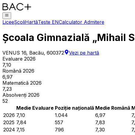
Licee
Școli
Hartă
Teste EN
Calculator Admitere
Școala Gimnazială „Mihail 
VENUS 16, Bacău, 600372
Vezi pe hartă
Evaluare 2026
7,10
Română 2026
6,97
Matematică 2026
7,23
Absolvenți 2026
52
Medie Evaluare
Poziție națională
Medie Română
M
2026
7,10
1.044
6,97
7
2025
7,84
557
7,83
7
2024
7,15
796
7,30
7