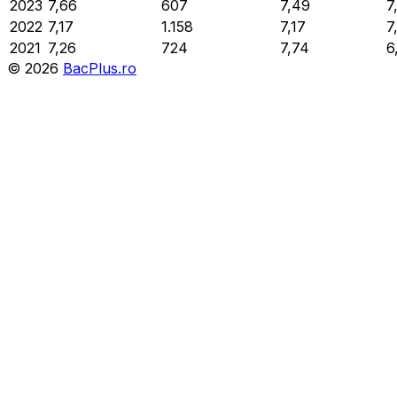
2023
7,66
607
7,49
7
2022
7,17
1.158
7,17
7
2021
7,26
724
7,74
6
©
2026
BacPlus.ro