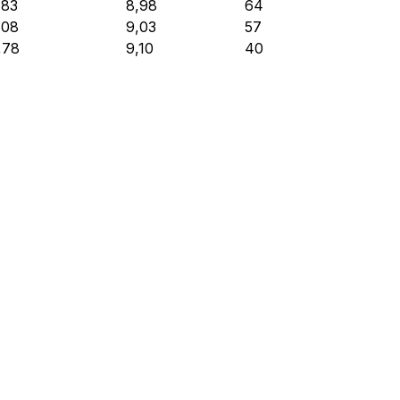
,83
8,98
64
,08
9,03
57
,78
9,10
40