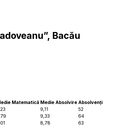
Sadoveanu”, Bacău
edie Matematică
Medie Absolvire
Absolvenți
,23
9,11
52
,79
9,33
64
,01
8,78
63