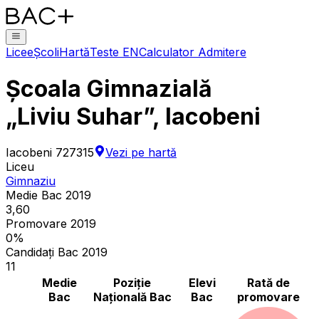
Licee
Școli
Hartă
Teste EN
Calculator Admitere
Școala Gimnazială
„Liviu Suhar”, Iacobeni
Iacobeni 727315
Vezi pe hartă
Liceu
Gimnaziu
Medie Bac 2019
3,60
Promovare 2019
0%
Candidați Bac 2019
11
Medie
Poziție
Elevi
Rată de
Bac
Națională Bac
Bac
promovare