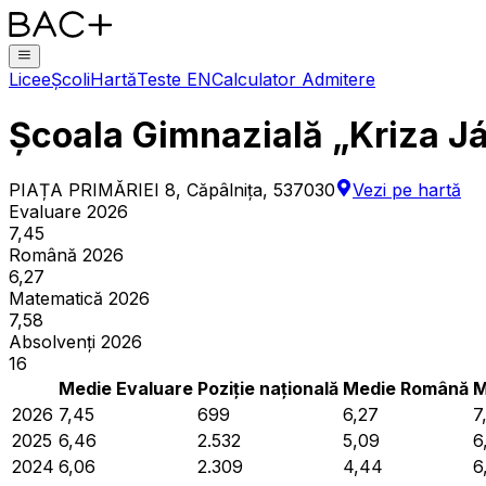
Licee
Școli
Hartă
Teste EN
Calculator Admitere
Școala Gimnazială „Kriza Já
PIAȚA PRIMĂRIEI 8, Căpâlniţa, 537030
Vezi pe hartă
Evaluare 2026
7,45
Română 2026
6,27
Matematică 2026
7,58
Absolvenți 2026
16
Medie Evaluare
Poziție națională
Medie Română
M
2026
7,45
699
6,27
7
2025
6,46
2.532
5,09
6
2024
6,06
2.309
4,44
6