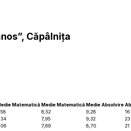
nos”, Căpâlnița
edie Matematică
Medie Matematică
Medie Absolvire
Ab
,58
8,52
9,28
16
,34
7,95
9,32
23
,06
7,69
8,70
21