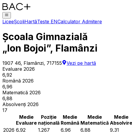
Licee
Școli
Hartă
Teste EN
Calculator Admitere
Școala Gimnazială
„Ion Bojoi”, Flamânzi
1907 46, Flamânzi, 717155
Vezi pe hartă
Evaluare 2026
6,92
Română 2026
6,96
Matematică 2026
6,88
Absolvenți 2026
17
Medie
Poziție
Medie
Medie
Medie
Evaluare
națională
Română
Matematică
Absolvir
2026
6,92
1.267
6,96
6,88
9,31