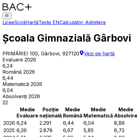
Licee
Școli
Hartă
Teste EN
Calculator Admitere
Școala Gimnazială Gârbovi
PRIMĂRIEI 100, Gârbovi, 927120
Vezi pe hartă
Evaluare 2026
6,24
Română 2026
6,44
Matematică 2026
6,04
Absolvenți 2026
22
Medie
Poziție
Medie
Medie
Medie
Evaluare
națională
Română
Matematică
Absolvir
2026
6,24
2.291
6,44
6,04
8,86
2025
6,26
2.878
6,67
5,85
8,72