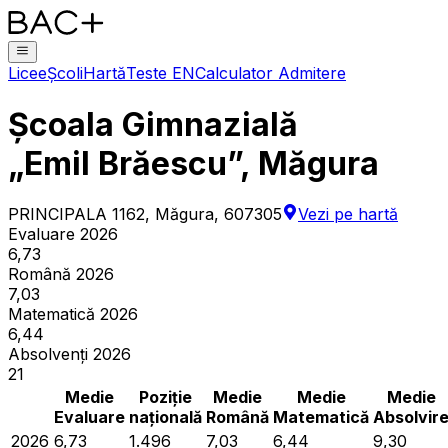
Licee
Școli
Hartă
Teste EN
Calculator Admitere
Școala Gimnazială
„Emil Brăescu”, Măgura
PRINCIPALA 1162, Măgura, 607305
Vezi pe hartă
Evaluare 2026
6,73
Română 2026
7,03
Matematică 2026
6,44
Absolvenți 2026
21
Medie
Poziție
Medie
Medie
Medie
Evaluare
națională
Română
Matematică
Absolvir
2026
6,73
1.496
7,03
6,44
9,30