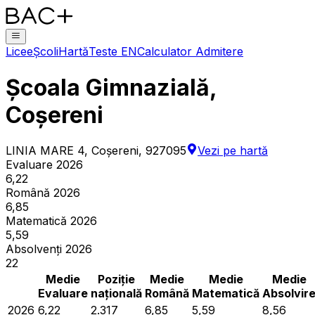
Licee
Școli
Hartă
Teste EN
Calculator Admitere
Școala Gimnazială,
Coșereni
LINIA MARE 4, Coşereni, 927095
Vezi pe hartă
Evaluare 2026
6,22
Română 2026
6,85
Matematică 2026
5,59
Absolvenți 2026
22
Medie
Poziție
Medie
Medie
Medie
Evaluare
națională
Română
Matematică
Absolvir
2026
6,22
2.317
6,85
5,59
8,56