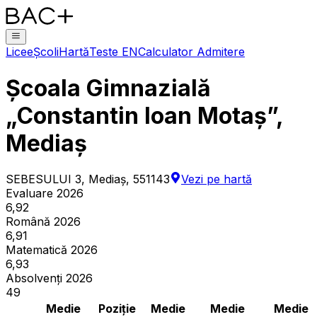
Licee
Școli
Hartă
Teste EN
Calculator Admitere
Școala Gimnazială
„Constantin Ioan Motaș”,
Mediaș
SEBESULUI 3, Mediaş, 551143
Vezi pe hartă
Evaluare 2026
6,92
Română 2026
6,91
Matematică 2026
6,93
Absolvenți 2026
49
Medie
Poziție
Medie
Medie
Medie