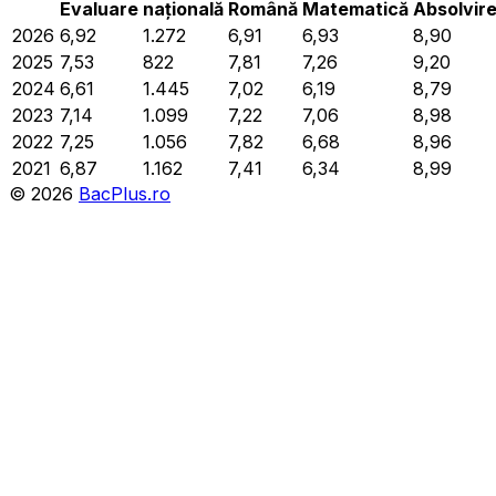
Evaluare
națională
Română
Matematică
Absolvir
2026
6,92
1.272
6,91
6,93
8,90
2025
7,53
822
7,81
7,26
9,20
2024
6,61
1.445
7,02
6,19
8,79
2023
7,14
1.099
7,22
7,06
8,98
2022
7,25
1.056
7,82
6,68
8,96
2021
6,87
1.162
7,41
6,34
8,99
©
2026
BacPlus.ro