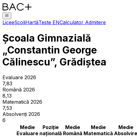
Licee
Școli
Hartă
Teste EN
Calculator Admitere
Școala Gimnazială
„Constantin George
Călinescu”, Grădiștea
Evaluare 2026
7,83
Română 2026
8,13
Matematică 2026
7,53
Absolvenți 2026
6
Medie
Poziție
Medie
Medie
Medie
Evaluare
națională
Română
Matematică
Absolvir