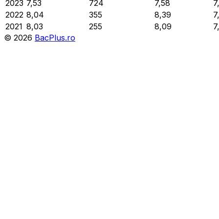
2023
7,53
724
7,58
7
2022
8,04
355
8,39
7
2021
8,03
255
8,09
7
©
2026
BacPlus.ro