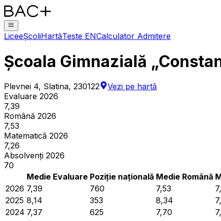
Licee
Școli
Hartă
Teste EN
Calculator Admitere
Școala Gimnazială „Constan
Plevnei 4, Slatina, 230122
Vezi pe hartă
Evaluare 2026
7,39
Română 2026
7,53
Matematică 2026
7,26
Absolvenți 2026
70
Medie Evaluare
Poziție națională
Medie Română
M
2026
7,39
760
7,53
7
2025
8,14
353
8,34
7
2024
7,37
625
7,70
7