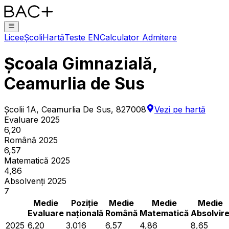
Licee
Școli
Hartă
Teste EN
Calculator Admitere
Școala Gimnazială,
Ceamurlia de Sus
Școlii 1A, Ceamurlia De Sus, 827008
Vezi pe hartă
Evaluare 2025
6,20
Română 2025
6,57
Matematică 2025
4,86
Absolvenți 2025
7
Medie
Poziție
Medie
Medie
Medie
Evaluare
națională
Română
Matematică
Absolvir
2025
6,20
3.016
6,57
4,86
8,65