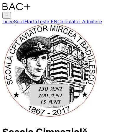
Licee
Școli
Hartă
Teste EN
Calculator Admitere