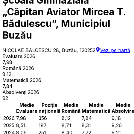
Școala Gimnazială
„Căpitan Aviator Mircea T.
Bădulescu”, Municipiul
Buzău
NICOLAE BALCESCU 28, Buzău, 120252
Vezi pe hartă
Evaluare 2026
7,98
Română 2026
8,12
Matematică 2026
7,84
Absolvenți 2026
92
Medie
Poziție
Medie
Medie
Medie
Evaluare
națională
Română
Matematică
Absolvir
2026
7,98
356
8,12
7,84
9,18
2025
8,51
187
8,71
8,31
9,26
2024
8,06
251
8,40
7,72
9,21