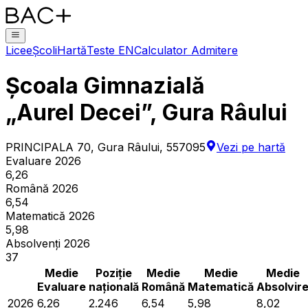
Licee
Școli
Hartă
Teste EN
Calculator Admitere
Școala Gimnazială
„Aurel Decei”, Gura Râului
PRINCIPALA 70, Gura Râului, 557095
Vezi pe hartă
Evaluare 2026
6,26
Română 2026
6,54
Matematică 2026
5,98
Absolvenți 2026
37
Medie
Poziție
Medie
Medie
Medie
Evaluare
națională
Română
Matematică
Absolvir
2026
6,26
2.246
6,54
5,98
8,02