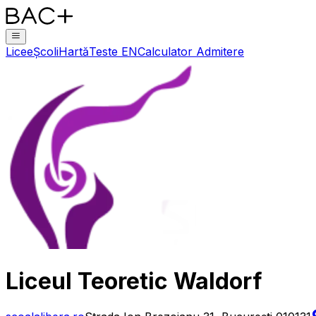
Licee
Școli
Hartă
Teste EN
Calculator Admitere
Liceul Teoretic Waldorf