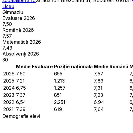
scoalalibera.ro
Strada Ion Brezoianu 31, București 010131
Liceu
Gimnaziu
Evaluare 2026
7,50
Română 2026
7,57
Matematică 2026
7,43
Absolvenți 2026
30
Medie Evaluare
Poziție națională
Medie Română
M
2026
7,50
655
7,57
7
2025
7,21
1.213
7,83
6
2024
6,75
1.257
7,31
6
2023
7,37
851
7,23
7
2022
6,54
2.251
6,94
6
2021
7,39
619
7,64
7
Demografie elevi