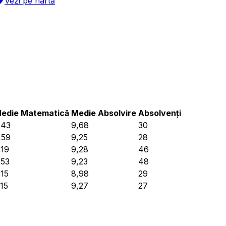
Vezi pe hartă
edie Matematică
Medie Absolvire
Absolvenți
,43
9,68
30
,59
9,25
28
,19
9,28
46
,53
9,23
48
,15
8,98
29
,15
9,27
27