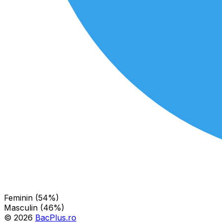
Feminin (54%)
Masculin (46%)
©
2026
BacPlus.ro