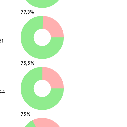
77,3
%
51
75,5
%
44
75
%