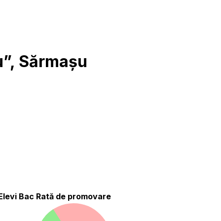
u”, Sărmașu
Elevi Bac
Rată de promovare