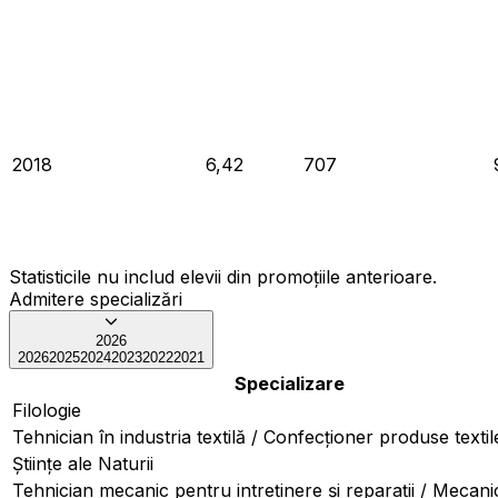
2018
6,42
707
Statisticile nu includ elevii din promoțiile anterioare.
Admitere specializări
2026
2026
2025
2024
2023
2022
2021
Specializare
Filologie
Tehnician în industria textilă / Confecționer produse textil
Ştiinţe ale Naturii
Tehnician mecanic pentru intreținere și reparații / Mecani