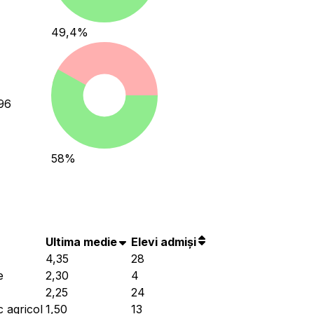
49,4
%
96
58
%
Ultima medie
Elevi admiși
4,35
28
e
2,30
4
2,25
24
c agricol
1,50
13