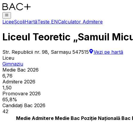
Licee
Școli
Hartă
Teste EN
Calculator Admitere
Liceul Teoretic „Samuil Mic
Str. Republicii nr. 98, Sarmașu 547515
Vezi pe hartă
Liceu
Gimnaziu
Medie Bac 2026
6,76
Admitere 2026
1,50
Promovare 2026
65,8%
Candidați Bac 2026
42
Medie Admitere
Medie Bac
Poziție Națională Bac