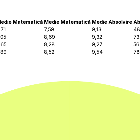
edie Matematică
Medie Matematică
Medie Absolvire
Ab
,71
7,59
9,13
48
,05
8,69
9,32
73
,65
8,28
9,27
56
,89
8,52
9,54
78