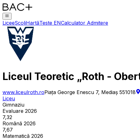
Licee
Școli
Hartă
Teste EN
Calculator Admitere
Liceul Teoretic „Roth - Ober
www.liceulroth.ro
Piața George Enescu 7, Mediaș 551018
Liceu
Gimnaziu
Evaluare 2026
7,32
Română 2026
7,67
Matematică 2026