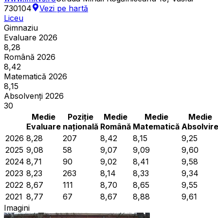
730104
Vezi pe hartă
Liceu
Gimnaziu
Evaluare 2026
8,28
Română 2026
8,42
Matematică 2026
8,15
Absolvenți 2026
30
Medie
Poziție
Medie
Medie
Medie
Evaluare
națională
Română
Matematică
Absolvir
2026
8,28
207
8,42
8,15
9,25
2025
9,08
58
9,07
9,09
9,60
2024
8,71
90
9,02
8,41
9,58
2023
8,23
263
8,14
8,33
9,34
2022
8,67
111
8,70
8,65
9,55
2021
8,77
67
8,67
8,88
9,61
Imagini