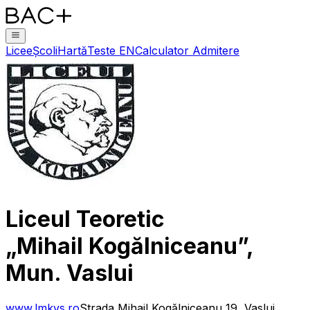
Licee
Școli
Hartă
Teste EN
Calculator Admitere
Liceul Teoretic
„Mihail Kogălniceanu”,
Mun. Vaslui
www.lmkvs.ro
Strada Mihail Kogălniceanu 19, Vaslui