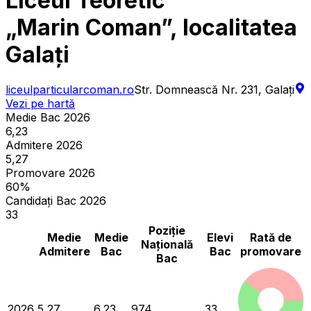
Liceul Teoretic
„Marin Coman”, localitatea
Galați
liceulparticularcoman.ro
Str. Domnească Nr. 231, Galaţi
Vezi pe hartă
Medie Bac 2026
6,23
Admitere 2026
5,27
Promovare 2026
60%
Candidați Bac 2026
33
Poziție
Medie
Medie
Elevi
Rată de
Națională
Admitere
Bac
Bac
promovare
Bac
2026
5,27
6,23
974
33