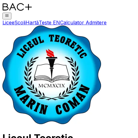
Licee
Școli
Hartă
Teste EN
Calculator Admitere