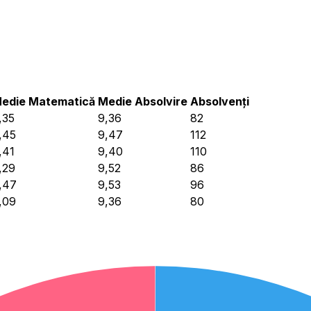
edie Matematică
Medie Absolvire
Absolvenți
,35
9,36
82
,45
9,47
112
,41
9,40
110
,29
9,52
86
,47
9,53
96
,09
9,36
80