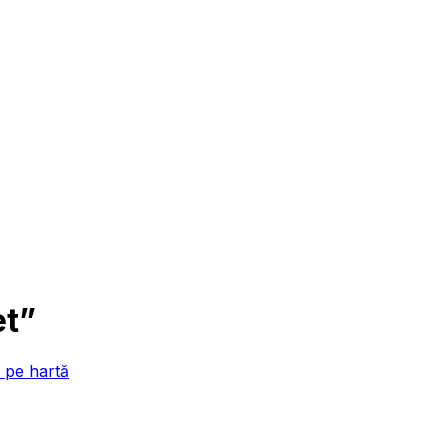
et”
 pe hartă