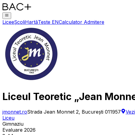
Licee
Școli
Hartă
Teste EN
Calculator Admitere
Liceul Teoretic „Jean Monn
jmonnet.ro
Strada Jean Monnet 2, București 011957
Vezi
Liceu
Gimnaziu
Evaluare 2026