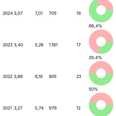
2024
3,07
7,01
705
19
68,4
%
2023
3,40
5,28
1.181
17
29,4
%
2022
3,86
6,16
905
23
50
%
2021
3,27
5,74
976
12