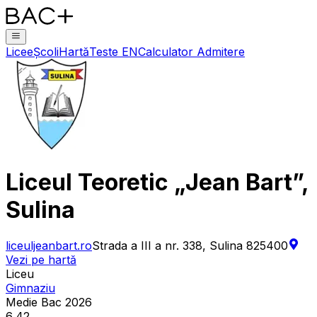
Licee
Școli
Hartă
Teste EN
Calculator Admitere
Liceul Teoretic „Jean Bart”,
Sulina
liceuljeanbart.ro
Strada a III a nr. 338, Sulina 825400
Vezi pe hartă
Liceu
Gimnaziu
Medie Bac 2026
6,42