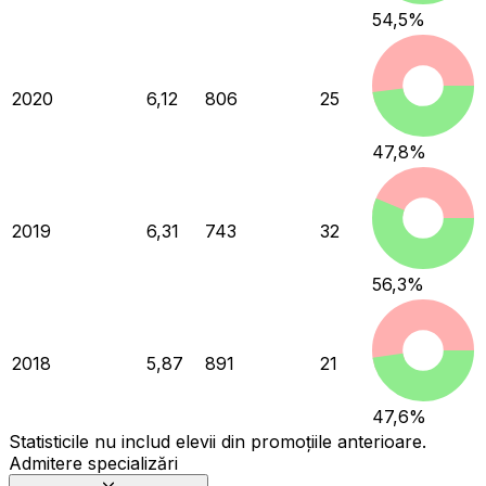
54,5
%
2020
6,12
806
25
47,8
%
2019
6,31
743
32
56,3
%
2018
5,87
891
21
47,6
%
Statisticile nu includ elevii din promoțiile anterioare.
Admitere specializări