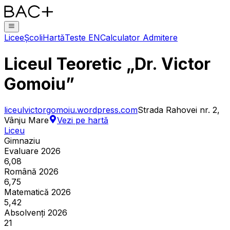
Licee
Școli
Hartă
Teste EN
Calculator Admitere
Liceul Teoretic „Dr. Victor
Gomoiu”
liceulvictorgomoiu.wordpress.com
Strada Rahovei nr. 2,
Vânju Mare
Vezi pe hartă
Liceu
Gimnaziu
Evaluare 2026
6,08
Română 2026
6,75
Matematică 2026
5,42
Absolvenți 2026
21