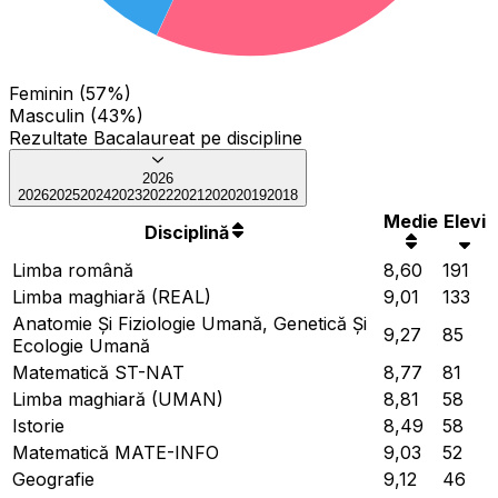
Feminin (57%)
Masculin (43%)
Rezultate Bacalaureat pe discipline
2026
2026
2025
2024
2023
2022
2021
2020
2019
2018
Medie
Elevi
Disciplină
Limba română
8,60
191
Limba maghiară (REAL)
9,01
133
Anatomie Și Fiziologie Umană, Genetică Și
9,27
85
Ecologie Umană
Matematică ST-NAT
8,77
81
Limba maghiară (UMAN)
8,81
58
Istorie
8,49
58
Matematică MATE-INFO
9,03
52
Geografie
9,12
46