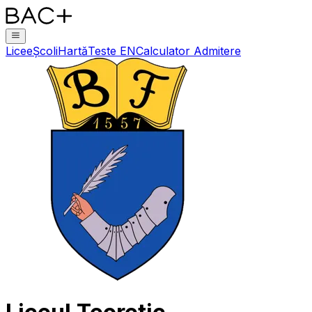
Licee
Școli
Hartă
Teste EN
Calculator Admitere