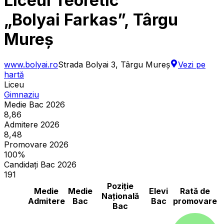
Liceul Teoretic
„Bolyai Farkas”, Târgu
Mureș
www.bolyai.ro
Strada Bolyai 3, Târgu Mureș
Vezi pe
hartă
Liceu
Gimnaziu
Medie Bac 2026
8,86
Admitere 2026
8,48
Promovare 2026
100%
Candidați Bac 2026
191
Poziție
Medie
Medie
Elevi
Rată de
Națională
Admitere
Bac
Bac
promovare
Bac