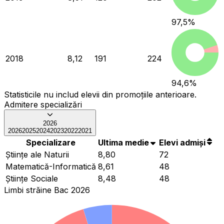
97,5
%
2018
8,12
191
224
94,6
%
Statisticile nu includ elevii din promoțiile anterioare.
Admitere specializări
2026
2026
2025
2024
2023
2022
2021
Specializare
Ultima medie
Elevi admiși
Ştiinţe ale Naturii
8,80
72
Matematică-Informatică
8,61
48
Ştiinţe Sociale
8,48
48
Limbi străine Bac 2026