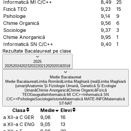
Informatică MI C/C++
8,49
25
Fizică TEO
9,23
15
Psihologie
9,14
9
Chimie Organică
9,56
6
Sociologie
9,37
3
Chimie Anorganică
9,95
1
Informatică SN C/C++
9,40
1
Rezultate Bacalaureat pe clase
2025
2025
2024
2023
2022
2021
2020
2019
2018
Medie Bacalaureat
Medie Bacalaureat
Limba Română
Limba Maghiară (real)
Limba Maghiară
(uman)
Anatomie Și Fiziologie Umană, Genetică Și Ecologie
Umană
Chimie Anorganică
Chimie Organică
Fizică
TEO
Geografie
Informatică MI C/C++
Informatică SN
C/C++
Psihologie
Sociologie
Istorie
Matematică MATE-INFO
Matematică
ST-NAT
Clasa
Medie
Elevi
a XII-a C GER
9,08
16
a XII-a C ENG
9,05
13