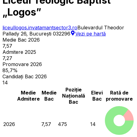
Liceul Teologic Baptist
„Logos”
liceullogos.invatamantsector3.ro
Bulevardul Theodor
Pallady 26, București 032296
Vezi pe hartă
Medie Bac 2026
7,57
Admitere 2025
7,27
Promovare 2026
85,7%
Candidați Bac 2026
14
Poziție
Medie
Medie
Elevi
Rată de
Națională
Admitere
Bac
Bac
promovare
Bac
2026
7,57
475
14