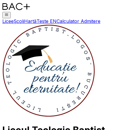
Licee
Școli
Hartă
Teste EN
Calculator Admitere