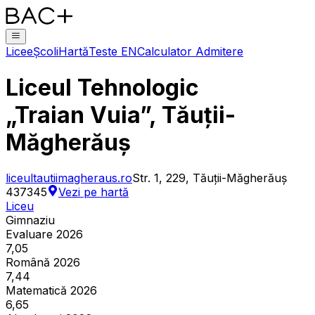
Licee
Școli
Hartă
Teste EN
Calculator Admitere
Liceul Tehnologic
„Traian Vuia”, Tăuții-
Măgherăuș
liceultautiimagheraus.ro
Str. 1, 229, Tăuții-Măgherăuș
437345
Vezi pe hartă
Liceu
Gimnaziu
Evaluare 2026
7,05
Română 2026
7,44
Matematică 2026
6,65