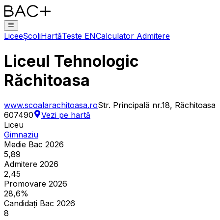
Licee
Școli
Hartă
Teste EN
Calculator Admitere
Liceul Tehnologic
Răchitoasa
www.scoalarachitoasa.ro
Str. Principală nr.18, Răchitoasa
607490
Vezi pe hartă
Liceu
Gimnaziu
Medie Bac 2026
5,89
Admitere 2026
2,45
Promovare 2026
28,6%
Candidați Bac 2026
8