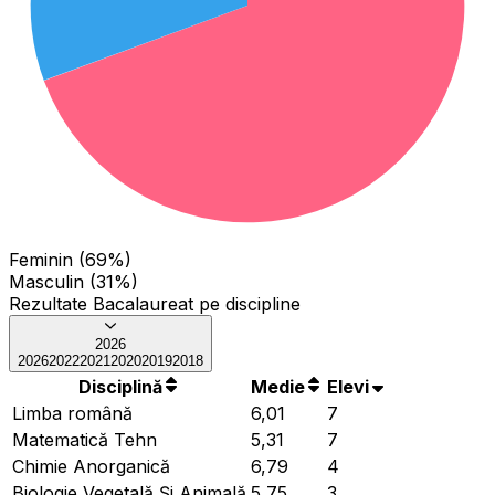
Feminin (69%)
Masculin (31%)
Rezultate Bacalaureat pe discipline
2026
2026
2022
2021
2020
2019
2018
Disciplină
Medie
Elevi
Limba română
6,01
7
Matematică Tehn
5,31
7
Chimie Anorganică
6,79
4
Biologie Vegetală Și Animală
5,75
3