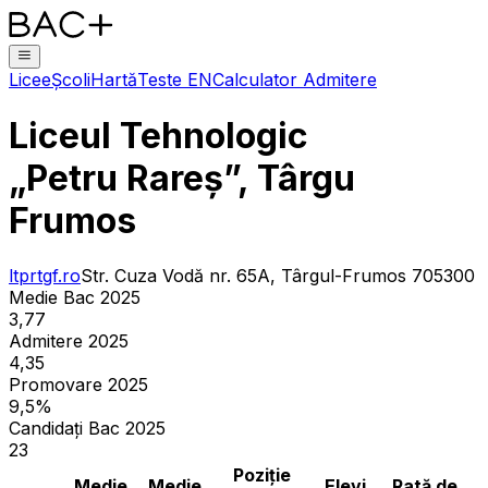
Licee
Școli
Hartă
Teste EN
Calculator Admitere
Liceul Tehnologic
„Petru Rareș”, Târgu
Frumos
ltprtgf.ro
Str. Cuza Vodă nr. 65A, Târgul-Frumos 705300
Medie Bac 2025
3,77
Admitere 2025
4,35
Promovare 2025
9,5%
Candidați Bac 2025
23
Poziție
Medie
Medie
Elevi
Rată de