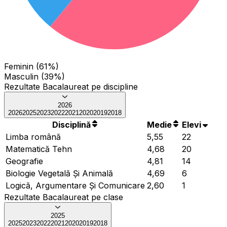
Feminin (61%)
Masculin (39%)
Rezultate Bacalaureat pe discipline
2026
2026
2025
2023
2022
2021
2020
2019
2018
Disciplină
Medie
Elevi
Limba română
5,55
22
Matematică Tehn
4,68
20
Geografie
4,81
14
Biologie Vegetală Și Animală
4,69
6
Logică, Argumentare Și Comunicare
2,60
1
Rezultate Bacalaureat pe clase
2025
2025
2023
2022
2021
2020
2019
2018