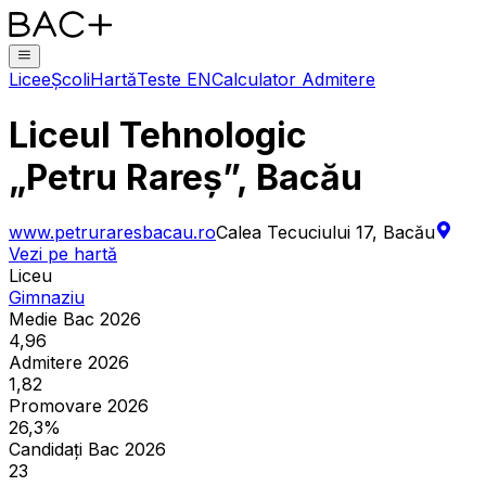
Licee
Școli
Hartă
Teste EN
Calculator Admitere
Liceul Tehnologic
„Petru Rareș”, Bacău
www.petruraresbacau.ro
Calea Tecuciului 17, Bacău
Vezi pe hartă
Liceu
Gimnaziu
Medie Bac 2026
4,96
Admitere 2026
1,82
Promovare 2026
26,3%
Candidați Bac 2026
23