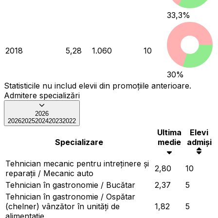
33,3
%
2018
5,28
1.060
10
30
%
Statisticile nu includ elevii din promoțiile anterioare.
Admitere specializări
2026
2026
2025
2024
2023
2022
Ultima
Elevi
Specializare
medie
admiși
Tehnician mecanic pentru intreținere și
2,80
10
reparații / Mecanic auto
Tehnician în gastronomie / Bucătar
2,37
5
Tehnician în gastronomie / Ospătar
(chelner) vânzător în unități de
1,82
5
alimentație