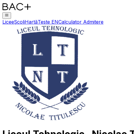
Licee
Școli
Hartă
Teste EN
Calculator Admitere