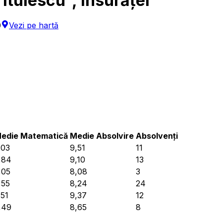
itulescu”, Însurăței
0
Vezi pe hartă
edie Matematică
Medie Absolvire
Absolvenți
,03
9,51
11
,84
9,10
13
,05
8,08
3
,55
8,24
24
,51
9,37
12
,49
8,65
8