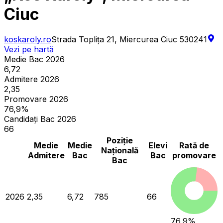
Ciuc
koskaroly.ro
Strada Toplița 21, Miercurea Ciuc 530241
Vezi pe hartă
Medie Bac 2026
6,72
Admitere 2026
2,35
Promovare 2026
76,9%
Candidați Bac 2026
66
Poziție
Medie
Medie
Elevi
Rată de
Națională
Admitere
Bac
Bac
promovare
Bac
2026
2,35
6,72
785
66
76,9
%