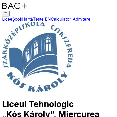
Licee
Școli
Hartă
Teste EN
Calculator Admitere
Liceul Tehnologic
„Kós Károly”, Miercurea