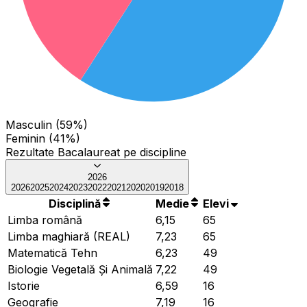
Masculin (59%)
Feminin (41%)
Rezultate Bacalaureat pe discipline
2026
2026
2025
2024
2023
2022
2021
2020
2019
2018
Disciplină
Medie
Elevi
Limba română
6,15
65
Limba maghiară (REAL)
7,23
65
Matematică Tehn
6,23
49
Biologie Vegetală Și Animală
7,22
49
Istorie
6,59
16
Geografie
7,19
16