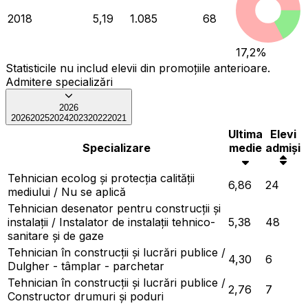
2018
5,19
1.085
68
17,2
%
Statisticile nu includ elevii din promoțiile anterioare.
Admitere specializări
2026
2026
2025
2024
2023
2022
2021
Ultima
Elevi
Specializare
medie
admiși
Tehnician ecolog și protecția calității
6,86
24
mediului / Nu se aplică
Tehnician desenator pentru construcții și
instalații / Instalator de instalații tehnico-
5,38
48
sanitare și de gaze
Tehnician în construcții și lucrări publice /
4,30
6
Dulgher - tâmplar - parchetar
Tehnician în construcții și lucrări publice /
2,76
7
Constructor drumuri și poduri