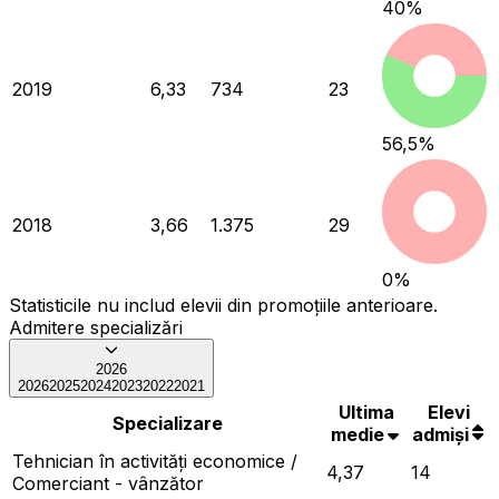
40
%
2019
6,33
734
23
56,5
%
2018
3,66
1.375
29
0
%
Statisticile nu includ elevii din promoțiile anterioare.
Admitere specializări
2026
2026
2025
2024
2023
2022
2021
Ultima
Elevi
Specializare
medie
admiși
Tehnician în activități economice /
4,37
14
Comerciant - vânzător