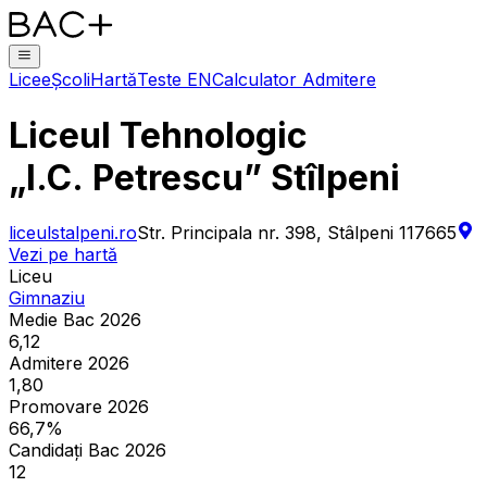
Licee
Școli
Hartă
Teste EN
Calculator Admitere
Liceul Tehnologic
„I.C. Petrescu” Stîlpeni
liceulstalpeni.ro
Str. Principala nr. 398, Stâlpeni 117665
Vezi pe hartă
Liceu
Gimnaziu
Medie Bac 2026
6,12
Admitere 2026
1,80
Promovare 2026
66,7%
Candidați Bac 2026
12